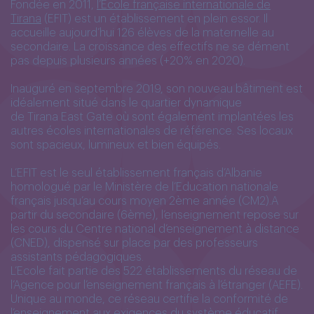
Fondée en 2011,
l’École française internationale de
Tirana
(EFIT) est un
établissement en plein essor. Il
accueille aujourd’hui 126 élèves de la maternelle au
secondaire. La croissance des effectifs ne se dément
pas depuis plusieurs années
(+20% en 2020).
Inauguré en septembre 2019, son nouveau bâtiment est
idéalement situé dans
le quartier dynamique
de Tirana East Gate où sont également implantées les
autres
écoles internationales de référence. Ses locaux
sont spacieux, lumineux et bien
équipés.
L’EFIT est le seul établissement français d’Albanie
homologué par le Ministère de
l’Education nationale
français jusqu’au cours moyen 2ème année (CM2).A
partir du
secondaire (6ème), l’enseignement repose sur
les cours du Centre national
d’enseignement à distance
(CNED), dispensé sur place par des professeurs
assistants
pédagogiques.
L’Ecole fait partie des 522 établissements du réseau de
l’Agence pour l’enseignement
français à l’étranger (AEFE).
Unique au monde, ce réseau certifie la conformité de
l’enseignement aux exigences du système éducatif