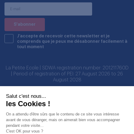
J’accepte de recevoir cette newsletter et je
comprends que je peux me désabonner facilement à
tout moment
La Petite Ecole | SDWA registration number: 201211760D
| Period of registration of PEI: 27 August 2026 to 26
August 2028
Salut c'est nous...
Partenaires
les Cookies !
On a attendu d'être sûrs que le contenu de ce site vous intéresse
avant de vous déranger, mais on aimerait bien vous accompagner
pendant votre visite...
C'est OK pour vous ?