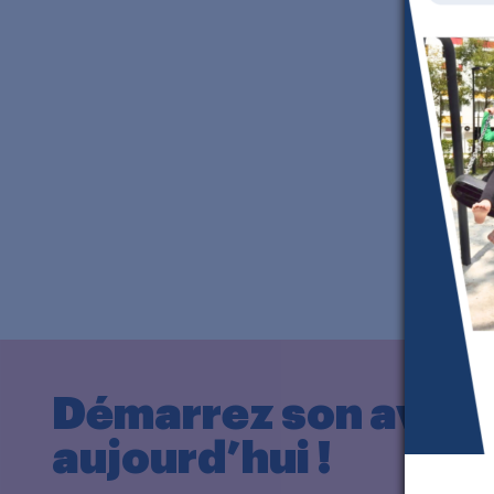
de 2 à 
Découvr
Démarrez son aveni
aujourd’hui !