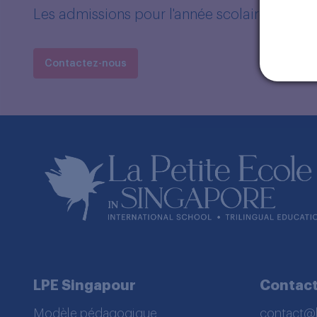
Les admissions pour l'année scolaire 2026-2
Contactez-nous
LPE Singapour
Contac
Modèle pédagogique
contact@