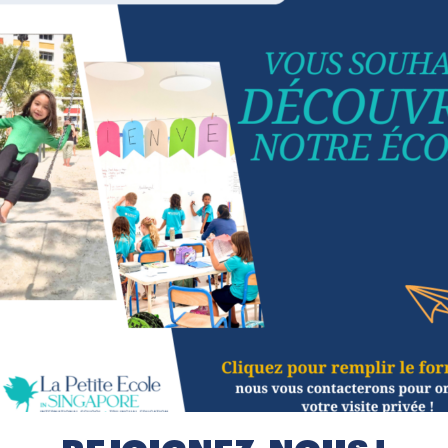
6 ans (TPS/PS/MS/GS)
de 6 à 11 ans
(CP/CE1/CE2/CM1/CM2)
ir
Découvrir
En savoir plus sur le système scolaire français
r dès