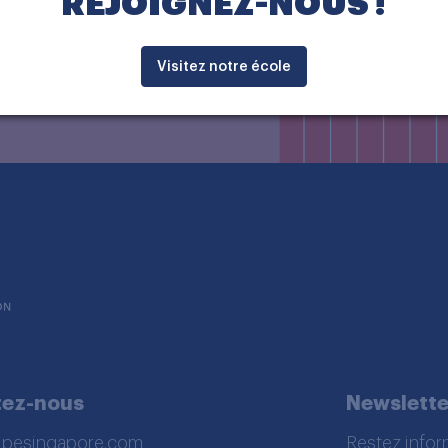
REJOIGNEZ-NOUS !
027 sont ouvertes.
Visitez notre école
tez-nous
Newslette
lpesingapore.com
Restez infor