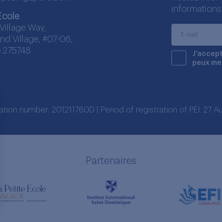
informations
Ecole
Village Way,
nd Village, #07-06,
 275748
J’accept
peux me
ration number: 201211760D | Period of registration of PEI: 27
Partenaires
s Options