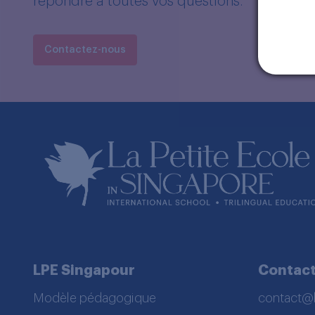
répondre à toutes vos questions.
Contactez-nous
LPE Singapour
Contac
Modèle pédagogique
contact@