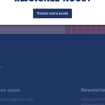
Visitez notre école
tez-nous
Newslette
lpesingapore.com
Restez infor
informations