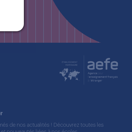
r
més de nos actualités ! Découvrez toutes les
 et nouveautés liées à nos écoles.