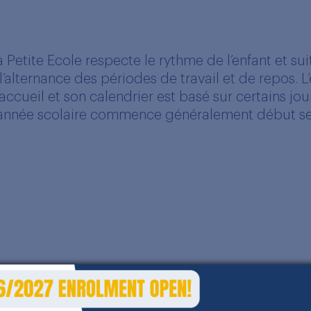
a Petite Ecole respecte le rythme de l’enfant et suit
 l’alternance des périodes de travail et de repos.
’accueil et son calendrier est basé sur certains jo
’année scolaire commence généralement début sep