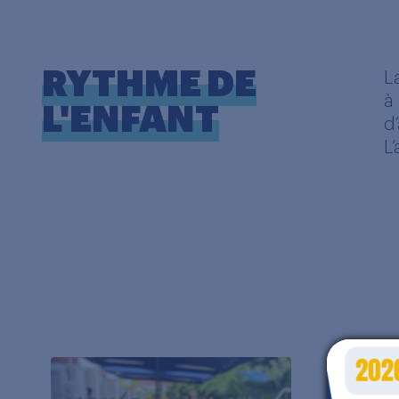
RYTHME DE
L
à
L'ENFANT
d
L