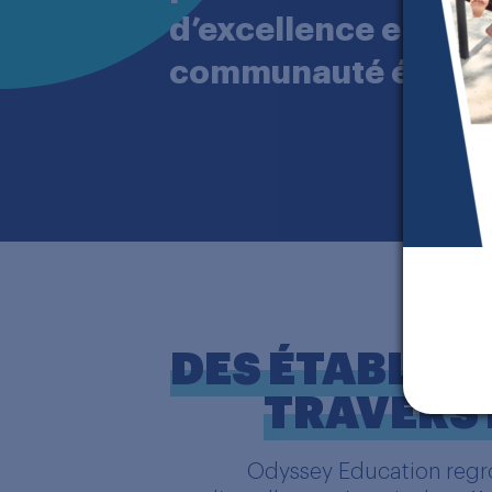
d’excellence en les 
communauté éducativ
DES ÉTABLIS
TRAVERS
Odyssey Education regr