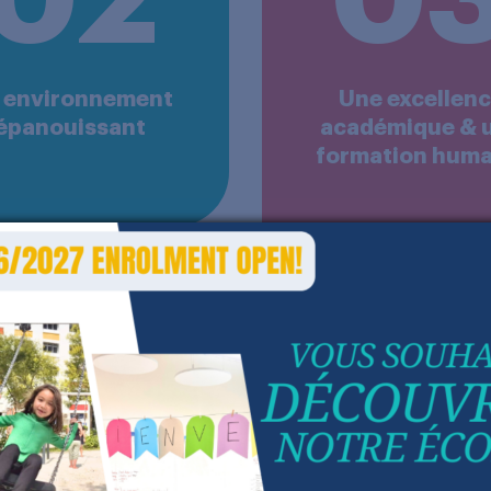
 environnement
Une excellen
épanouissant
académique & 
formation huma
’adresse aux élèves dont la réu
rité, mais aussi aux parents qui
dien : offrir à chacun de nos 