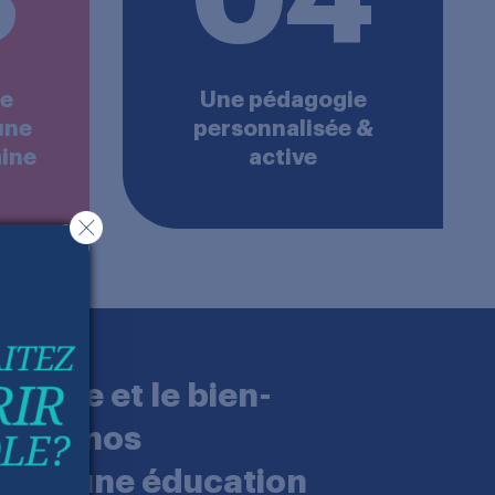
ce
Une pédagogie
une
personnalisée &
ine
active
ssite et le bien-
 sont nos
élèves une éducation