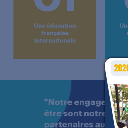
Une éducation
Un
française
internationale
"Notre engagement s
être sont notre prio
partenaires au quoti