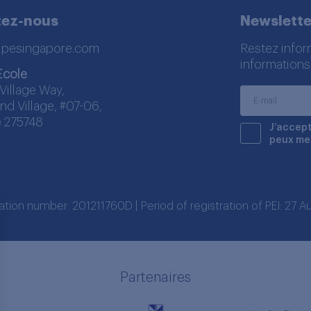
tez-nous
Newslette
lpesingapore.com
Restez infor
informations
Ecole
Village Way,
nd Village, #07-06,
 275748
J’accept
peux me
ration number: 201211760D | Period of registration of PEI: 27
Partenaires