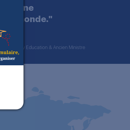
 dans une
r le monde."
pe Odyssey Education & Ancien Ministre