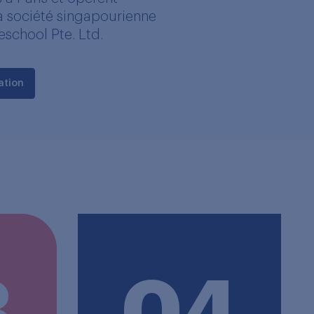
 société singapourienne
school Pte. Ltd.
ation
3
04