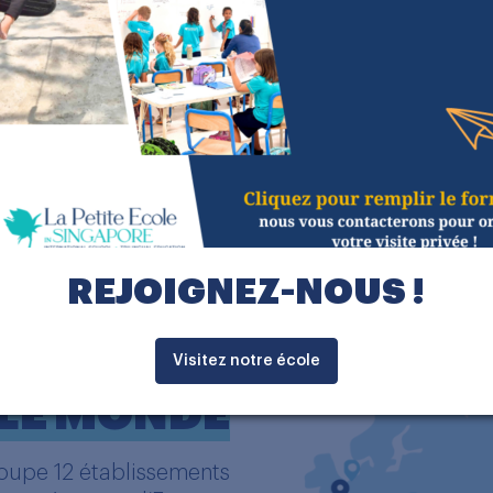
accueillant, avec leur famille,
e bienveillante et ouverte su
Luc CHATEL
Président du Grou
REJOIGNEZ-NOUS !
SEMENTS À
Visitez notre école
 LE MONDE
oupe 12 établissements