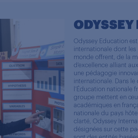
ODYSSEY
Odyssey Education est
internationale dont les
monde offrent, de la ma
d’excellence alliant a
une pédagogie innovan
internationale. Dans 
l’Éducation nationale f
groupe mettent en œu
académiques en françai
nationale du pays hôte
clarté, Odyssey Intern
désignées sur cette pa
sont des entités basées