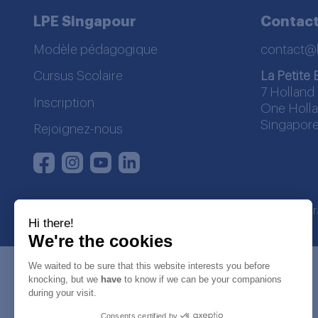
LPE Singapour
Contac
Modèle pédagogique
contact@
Cursus Scolaire
La Petite 
7 Holland 
Inscription
One Holla
Singapore
Rejoignez-nous
Instagram
Youtube
LinkedIn
Facebook
La Petite Ecole | SDWA regist
Hi there!
We're the cookies
We waited to be sure that this website interests you before
knocking, but we
have
to know if we can be your companions
during your visit.
Consents certified by