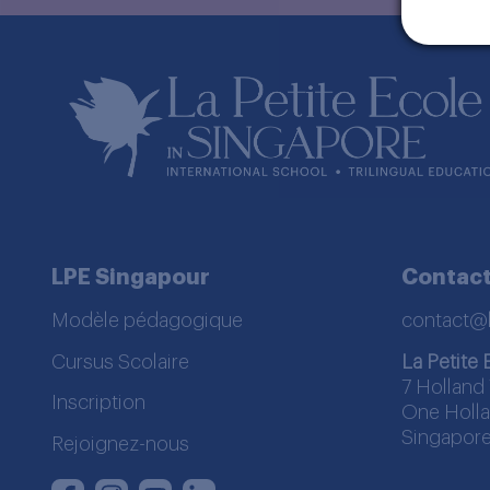
LPE Singapour
Contac
Modèle pédagogique
contact@
Cursus Scolaire
La Petite 
7 Holland 
Inscription
One Holla
Singapore
Rejoignez-nous