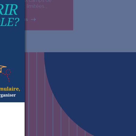
laires et aux camps de
ances sont limitées...
ntactez-nous