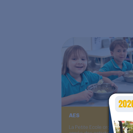
AES
La Petite Ecole organise cha