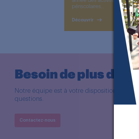
année des activités
périscolaires...
Découvrir
Besoin de plus d’in
Notre équipe est à votre disposition pour r
questions.
Contactez-nous