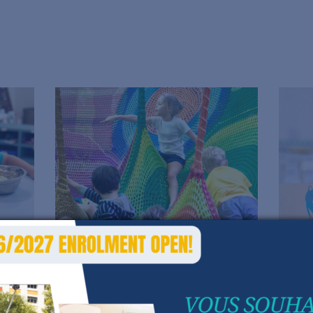
Camps de vacances
In
que
Des camps de vacances sont
Les