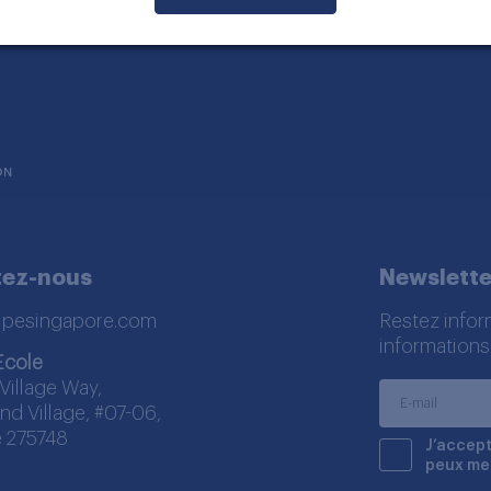
tez-nous
Newslette
lpesingapore.com
Restez infor
informations
Ecole
Village Way,
nd Village, #07-06,
 275748
J’accept
peux me