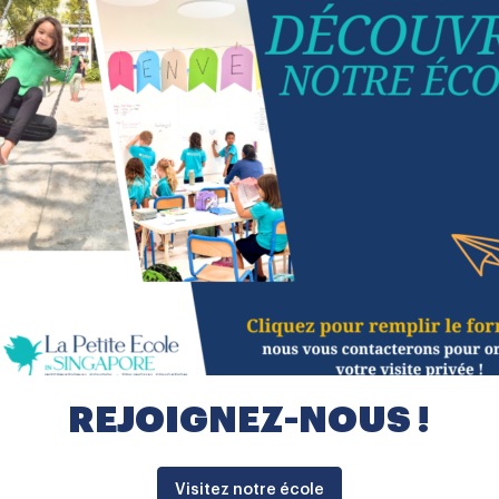
organisés à l’école, durant les
sco
vacances scolaires...
vac
Découvrir
Co
formation ?
épondre à toutes vos
REJOIGNEZ-NOUS !
Visitez notre école