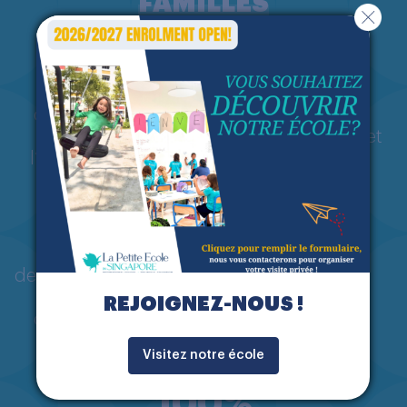
FAMILLES
95
%
98
%
des parents sont
des enfants se
satisfaits de
sentent heureux et
l’enseignement et
soutenus
des progrès
97
%
98
%
des parents jugent la
apprécient la
communication
disponibilité de
REJOIGNEZ-NOUS !
claire et efficace
l’équipe
pédagogique
Visitez notre école
100
%