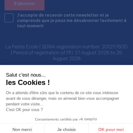
J’accepte de recevoir cette newsletter et je
comprends que je peux me désabonner facilement à
tout moment
La Petite Ecole | SDWA registration number: 201211760D
| Period of registration of PEI: 27 August 2026 to 26
August 2028
Salut c'est nous...
Partenaires
les Cookies !
On a attendu d'être sûrs que le contenu de ce site vous intéresse
avant de vous déranger, mais on aimerait bien vous accompagner
pendant votre visite...
C'est OK pour vous ?
Consentements certifiés par
© Copyright LA PETITE ECOLE PTE LTD 2026. Tous droits réservés
Mentions légales
Protection des données personnelles
Non merci
Je choisis
OK pour moi