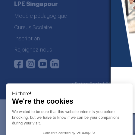
LPE Singapour
Contac
Modèle pédagogique
contact@
Cursus Scolaire
La Petite 
7 Holland 
Inscription
One Holla
Singapore
Rejoignez-nous
Instagram
Youtube
LinkedIn
Facebook
La Petite Ecole | SDWA regist
Hi there!
We're the cookies
We waited to be sure that this website interests you before
knocking, but we
have
to know if we can be your companions
during your visit.
Consents certified by