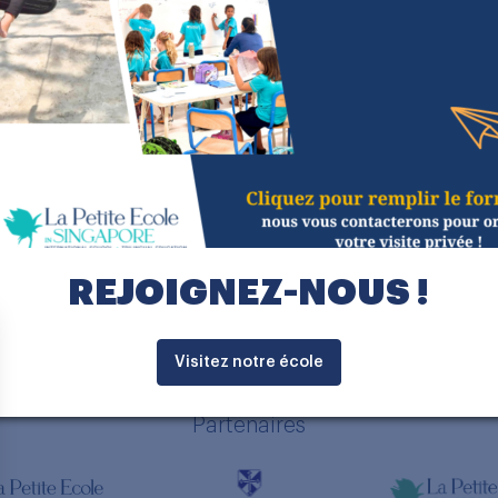
tez-nous
Newslette
lpesingapore.com
Restez infor
informations
Ecole
Village Way,
nd Village, #07-06,
 275748
J’accept
peux me
REJOIGNEZ-NOUS !
ration number: 201211760D | Period of registration of PEI: 27
Visitez notre école
Partenaires