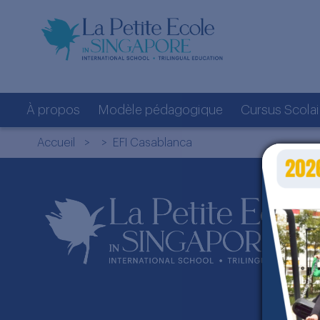
À propos
Modèle pédagogique
Cursus Scolai
Accueil
> > EFI Casablanca