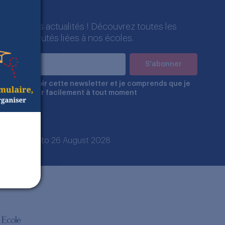
r
més de nos actualités ! Découvrez toutes les
 et nouveautés liées à nos écoles.
e de recevoir cette newsletter et je comprends que je
 désabonner facilement à tout moment
 August 2026 to 26 August 2028