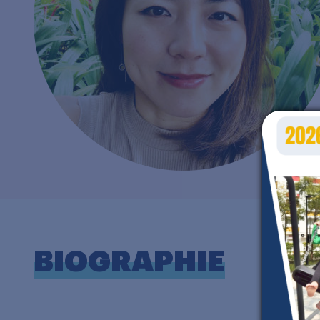
BIOGRAPHIE
J’
A
t
P