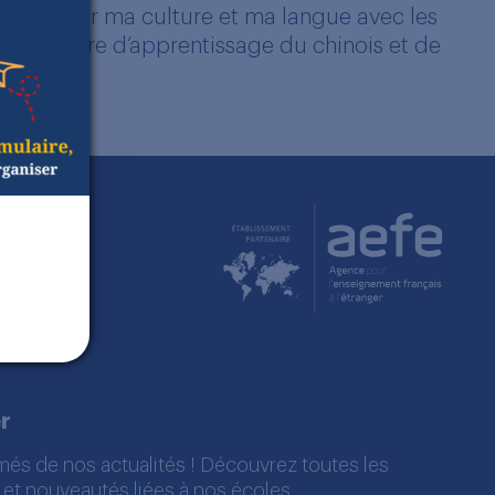
s à partager ma culture et ma langue avec les
blié un livre d’apprentissage du chinois et de
t).
r
més de nos actualités ! Découvrez toutes les
 et nouveautés liées à nos écoles.