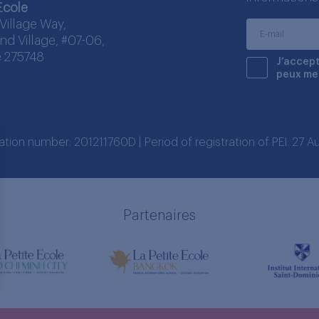
Ecole
Village Way,
nd Village, #07-06,
 275748
J’accept
peux me
ration number: 201211760D | Period of registration of PEI: 27
Partenaires
s Options