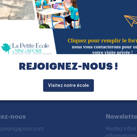
xpérience très enrichissante pour moi ; j’ai appri
nfants. Je suis arrivée à Singapour en 2013. J’ai pu
réparation à l’examen HSK (Chinese Proficiency Tes
REJOIGNEZ-NOUS !
Visitez notre école
tez-nous
Newslette
lpesingapore.com
Restez infor
informations