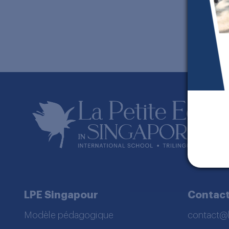
e
e
p
LPE Singapour
Contac
Modèle pédagogique
contact@