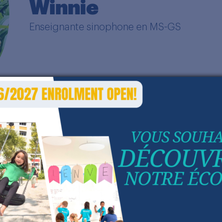
Winnie
Enseignante sinophone en MS-GS
ai grandi à Pékin, en Chine. J’ai quitté mon pays nat
ustralie pour poursuivre mes études. Après 4 ans en 
ravaillé pendant 4 ans dans une banque française. E
ékin avec nos deux filles, en 2010. J’ai pu travaill