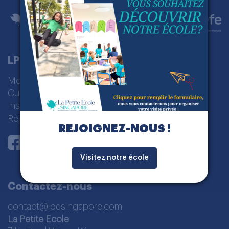
LPE Singapour
Modèle pédagogique
Cursus Scolaire
Inscription
Rejoignez-nous
REJOIGNEZ-NOUS !
Instagram
Youtube
LinkedIn
Facebook
Visitez notre école
Contactez-nous
contact@lpesingapore.com
La Petite Ecole