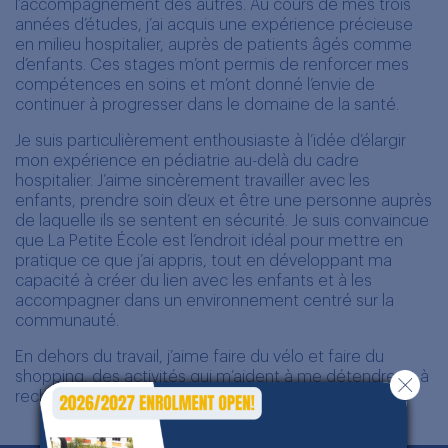
l’accompagnement des autres. Au cours de mes trois
années d’études, j’ai acquis une expérience précieuse
en milieu hospitalier, auprès de patients âgés comme
d’enfants. Ces stages m’ont permis de renforcer mes
compétences en soins et m’ont donné l’envie de
continuer à progresser dans le domaine de la santé.
Je suis particulièrement enthousiaste à l’idée d’élargir
mon expérience en pédiatrie au-delà du cadre
hospitalier. J’aime sincèrement travailler avec les
enfants, prendre soin d’eux et être une personne auprès
de laquelle ils se sentent en sécurité. Je suis convaincue
que La Petite École est l’endroit idéal pour mettre en
pratique ce que j’ai appris, tout en développant ma
capacité à créer du lien avec les enfants et à les
accompagner dans un environnement centré sur la
communauté.
En dehors du travail, j’aime faire du vélo et faire du
shopping, des activités qui m’aident à me détendre et à
recharger mes batteries.