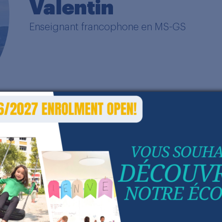
Valentin
Enseignant francophone en MS-GS
uriste de formation, j’ai découvert mon métier et
mené à enseigner en école publique en Espagne pu
’Amérique latine dans le réseau des écoles français