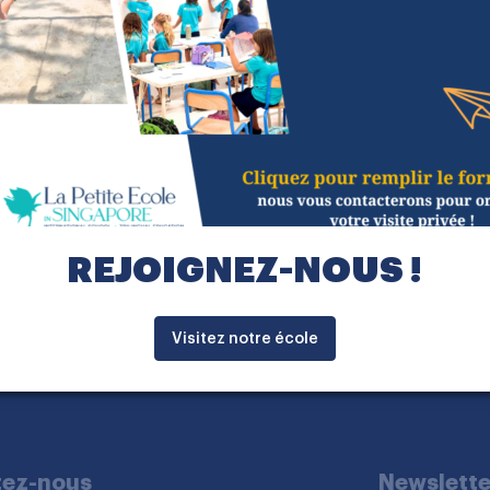
près une merveilleuse expérience en tant que pro
onduras, c’est avec plaisir et envie que je rejoins
e déménage à Singapour avec mon épouse qui trava
aime lire et courir, je pratique l’athlétisme depuis 
REJOIGNEZ-NOUS !
Visitez notre école
tez-nous
Newslette