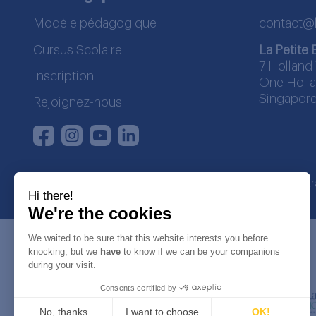
Modèle pédagogique
contact@
Cursus Scolaire
La Petite 
7 Holland 
Inscription
One Holla
Singapore
Rejoignez-nous
Instagram
Youtube
LinkedIn
Facebook
La Petite Ecole | SDWA regist
Hi there!
We're the cookies
We waited to be sure that this website interests you before
knocking, but we
have
to know if we can be your companions
during your visit.
Consents certified by
No, thanks
I want to choose
OK!