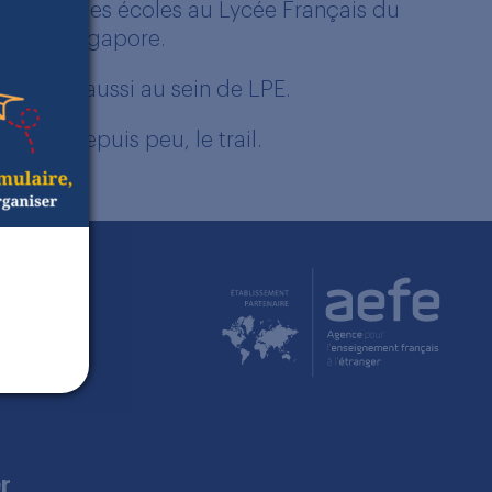
fesseur des écoles au Lycée Français du
 LPE in Singapore.
illera aussi au sein de LPE.
2013 et depuis peu, le trail.
r