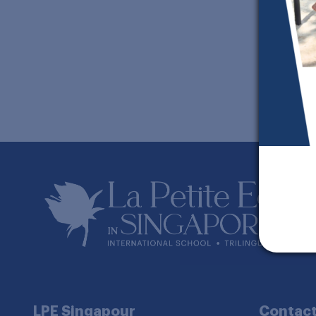
A
H
J
J’
LPE Singapour
Contac