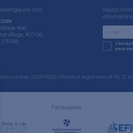
lpesingapore.com
Restez infor
informations
Ecole
Village Way,
nd Village, #07-06,
 275748
J’accept
peux me
ration number: 201211760D | Period of registration of PEI: 27
Partenaires