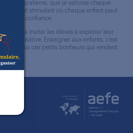
é et au pluralisme, que je valorise chaque
 rassurant et stimulant où chaque enfant peut
lopper sa confiance.
 plaisir à inviter les élèves à explorer leur
ession créative. Enseigner aux enfants, c’est
ité… et tous ces petits bonheurs qui rendent