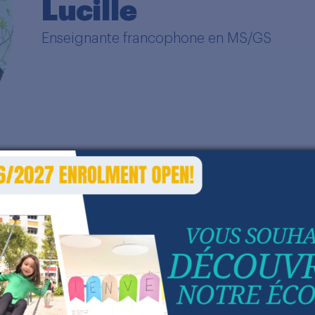
Lucille
Enseignante francophone en MS/GS
nstallée en Asie depuis cinq ans, j’ai enseigné dan
pproches pédagogiques variées. Aujourd’hui, je sui
cole et d’intégrer la classe trilingue de MS-GS.