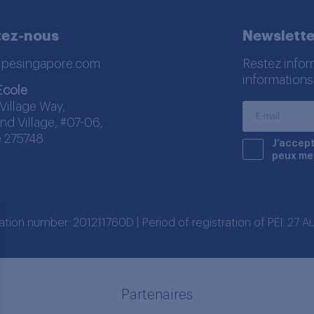
tez-nous
Newslette
lpesingapore.com
Restez infor
informations
Ecole
Village Way,
nd Village, #07-06,
 275748
J’accept
peux me
ration number: 201211760D | Period of registration of PEI: 27
Partenaires