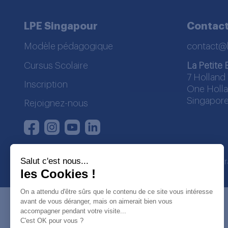
LPE Singapour
Contac
Modèle pédagogique
contact@
Cursus Scolaire
La Petite 
7 Holland 
Inscription
One Holla
Singapore
Rejoignez-nous
Instagram
Youtube
LinkedIn
Facebook
Salut c'est nous...
La Petite Ecole | SDWA regist
les Cookies !
On a attendu d'être sûrs que le contenu de ce site vous intéresse
avant de vous déranger, mais on aimerait bien vous
accompagner pendant votre visite...
C'est OK pour vous ?