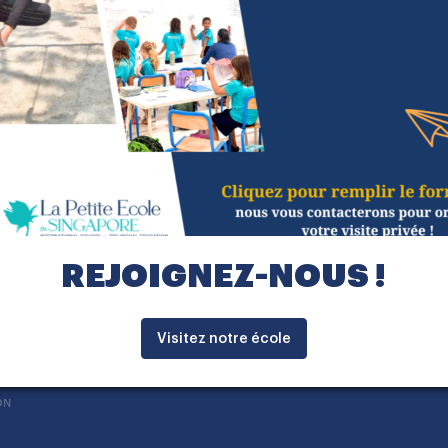
’accorde une grande importance à l’interculturalit
our dans ma classe. Mon objectif : offrir un cadre
randir à son rythme, s’exprimer librement et déve
assionnée par l’art sous toutes ses formes, je prends
magination et à découvrir différents moyens d’expr
artager au quotidien leur curiosité, leur spontané
haque journée unique!
REJOIGNEZ-NOUS !
Visitez notre école