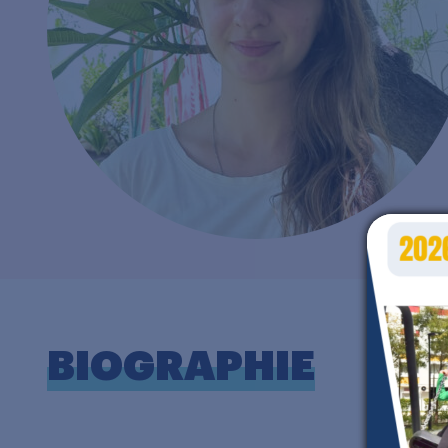
BIOGRAPHIE
I
a
É