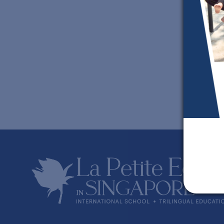
J
j
g
P
i
p
c