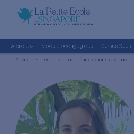
À propos
Modèle pédagogique
Cursus Scolai
Accueil
>
Les enseignants francophones
> Lucille