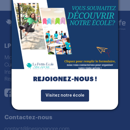
LPE Singapour
Modèle pédagogique
Cursus Scolaire
Inscription
REJOIGNEZ-NOUS !
Rejoignez-nous
Instagram
Youtube
LinkedIn
Facebook
Visitez notre école
Contactez-nous
contact@lpesingapore.com