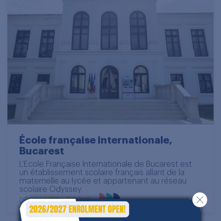
École française internationale,
Bucarest
L’Ecole Française Internationale de Bucarest est
un établissement scolaire français allant de la
maternelle au lycée et appartenant au réseau
scolaire Odyssey.
DÉCOUVRIR L'ÉCOLE