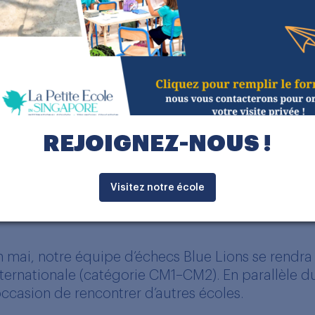
détermination et discipline,
unité et encouragement,
concentration et respect,
résilience face à des adversaires parfois plus 
e fut une étape importante pour LPE : nos élèves on
evenus avec des liens renforcés, davantage de co
laire de ce que signifie réellement l’esprit d’équipe
REJOIGNEZ-NOUS !
Visitez notre école
n mai, notre équipe d’échecs Blue Lions se rendr
nternationale (catégorie CM1–CM2). En parallèle d
’occasion de rencontrer d’autres écoles.