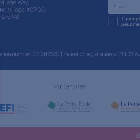
Village Way,
nd Village, #07-06,
 275748
J’accept
peux me
ration number: 201211760D | Period of registration of PEI: 27
Partenaires
s Options
ètres de confidentialité, en garantissant la conformité avec le
M