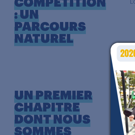
COMPÉTITION
L’
: UN
PARCOURS
NATUREL
UN PREMIER
E
p
CHAPITRE
v
DONT NOUS
T
SOMMES