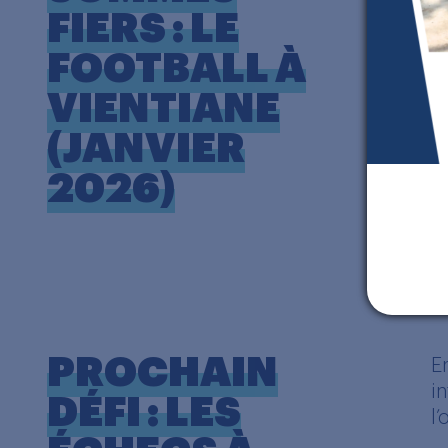
FIERS : LE
FOOTBALL À
VIENTIANE
C
(JANVIER
r
2026)
c
PROCHAIN
E
i
DÉFI : LES
l