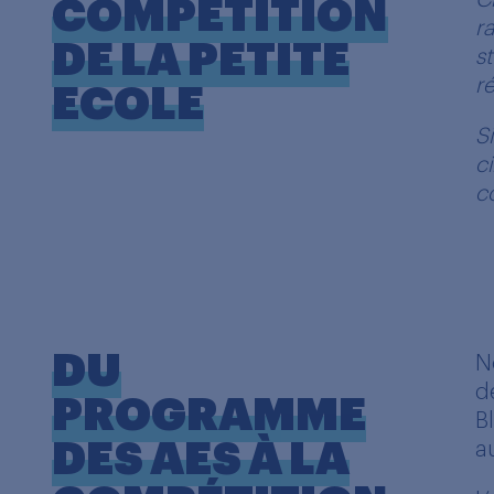
C
COMPÉTITION
r
DE LA PETITE
s
ré
ECOLE
S
c
c
DU
N
d
PROGRAMME
B
DES AES À LA
a