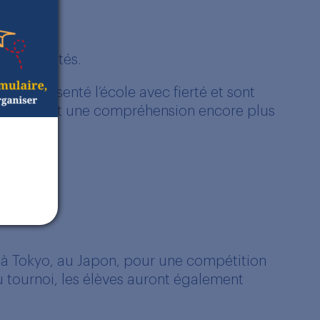
expérimentés.
t représenté l’école avec fierté et sont
nfiance, et une compréhension encore plus
.
a à Tokyo, au Japon, pour une compétition
u tournoi, les élèves auront également