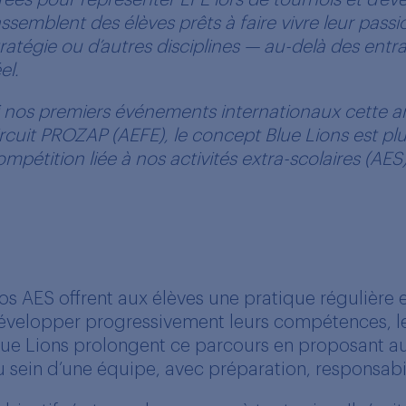
réés pour représenter LPE lors de tournois et d’év
assemblent des élèves prêts à faire vivre leur passio
tratégie ou d’autres disciplines — au-delà des en
el.
i nos premiers événements internationaux cette a
ircuit PROZAP (AEFE), le concept Blue Lions est plus
ompétition liée à nos activités extra-scolaires (AES)
os AES offrent aux élèves une pratique régulière e
évelopper progressivement leurs compétences, leur
lue Lions prolongent ce parcours en proposant au
u sein d’une équipe, avec préparation, responsabil