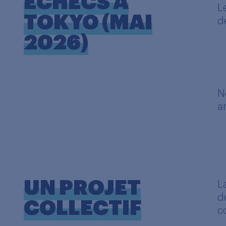
ÉCHECS À
L
TOKYO (MAI
d
2026)
N
a
UN PROJET
L
d
COLLECTIF
c