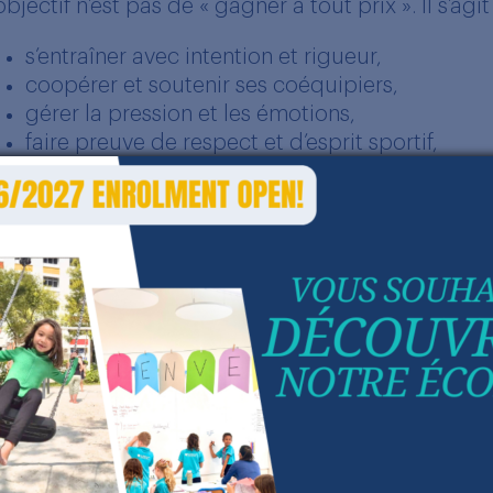
objectif n’est pas de « gagner à tout prix ». Il s’agi
s’entraîner avec intention et rigueur,
coopérer et soutenir ses coéquipiers,
gérer la pression et les émotions,
faire preuve de respect et d’esprit sportif,
grandir à travers le défi.
n janvier, notre équipe de football Blue Lions s’es
remière grande expérience de tournoi. Au-delà d
éritable opportunité d’apprentissage.
out au long de l’événement, nos élèves ont incarné l