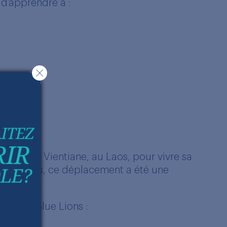
t d’apprendre à :
t rendue à Vientiane, au Laos, pour vivre sa
es matchs, ce déplacement a été une
’esprit Blue Lions :