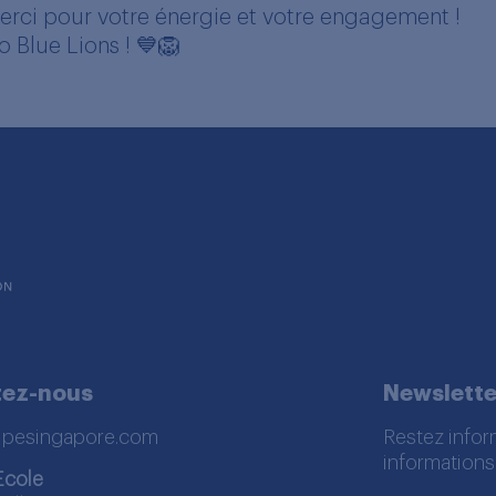
erci pour votre énergie et votre engagement !
o Blue Lions !
💙🦁
tez-nous
Newslette
lpesingapore.com
Restez infor
informations
Ecole