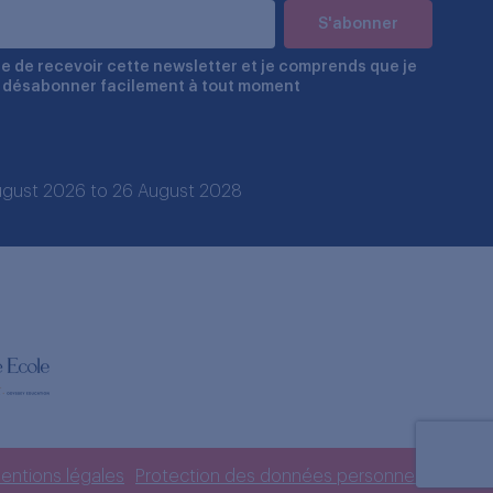
e de recevoir cette newsletter et je comprends que je
 désabonner facilement à tout moment
 August 2026 to 26 August 2028
s réglementations. Personnalisez vos préférences pour contrôler
entions légales
Protection des données personnelles