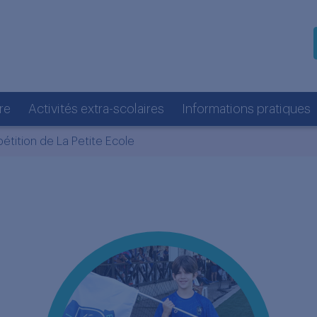
re
Activités extra-scolaires
Informations pratiques
étition de La Petite Ecole